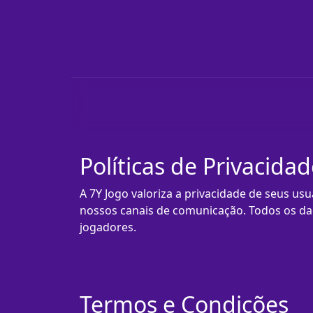
Políticas de Privacida
A 7Y Jogo valoriza a privacidade de seus u
nossos canais de comunicação. Todos os dad
jogadores.
Termos e Condições