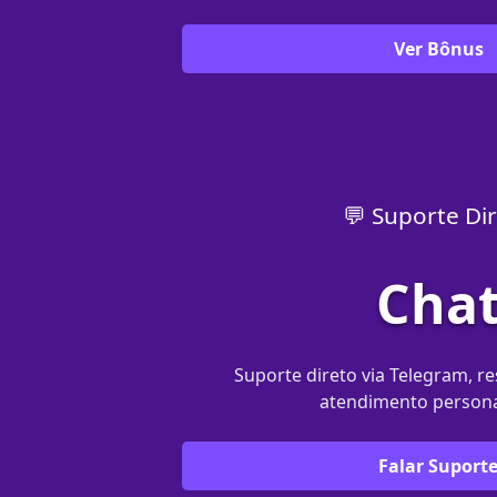
Ver Bônus
💬 Suporte Di
Cha
Suporte direto via Telegram, r
atendimento persona
Falar Suport