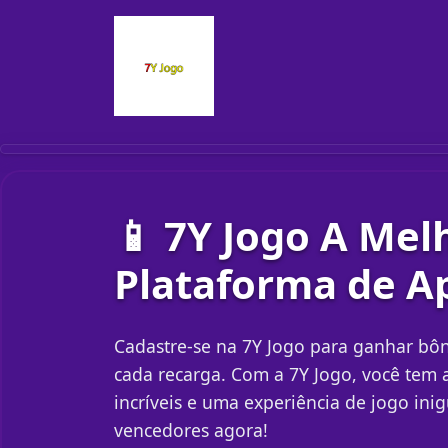
📱 7Y Jogo A Mel
Plataforma de A
Cadastre-se na 7Y Jogo para ganhar bô
cada recarga. Com a 7Y Jogo, você tem
incríveis e uma experiência de jogo inig
vencedores agora!