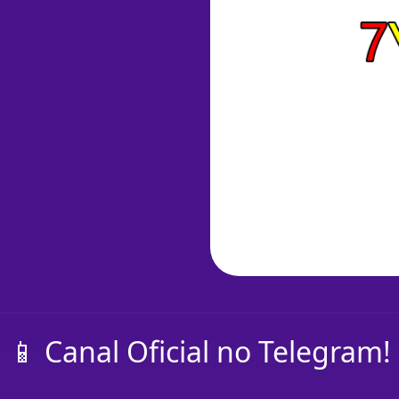
📱 Canal Oficial no Telegram!