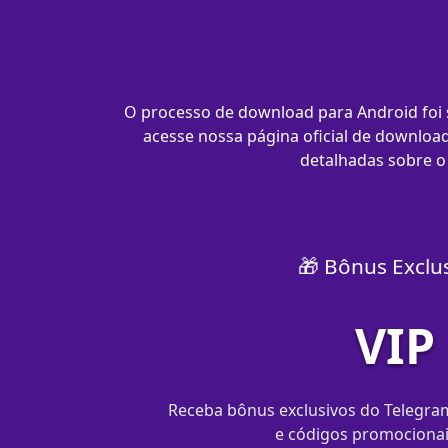
O processo de download para Android foi si
acesse nossa página oficial de download
detalhadas sobre o 
🎁 Bônus Exclu
VIP
Receba bônus exclusivos do Telegra
e códigos promocionai