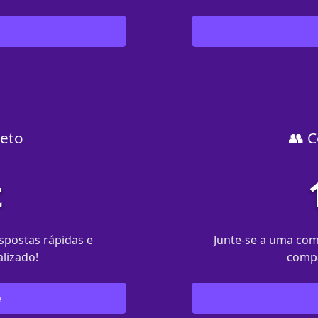
reto
👥 
t
espostas rápidas e
Junte-se a uma com
lizado!
compa
e