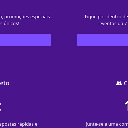
m, promoções especiais
Fique por dentro d
s únicos!
eventos da 7
reto
👥 
t
espostas rápidas e
Junte-se a uma com