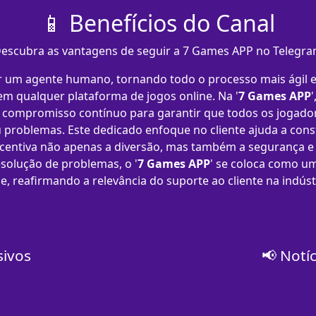
📱 Benefícios do Canal
escubra as vantagens de seguir a 7 Games APP no Telegr
um agente humano, tornando todo o processo mais ágil e ef
m qualquer plataforma de jogos online. Na '
7 Games APP
'
 compromisso contínuo para garantir que todos os jogador
roblemas. Este dedicado enfoque no cliente ajuda a constr
entiva não apenas a diversão, mas também a segurança e
esolução de problemas, o '
7 Games APP
' se coloca como um
e, reafirmando a relevância do suporte ao cliente na indúst
sivos
📢 Notí