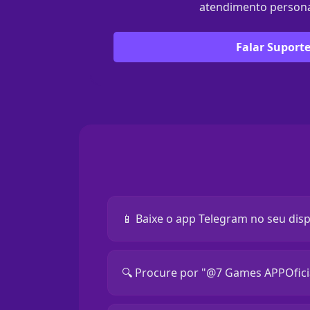
atendimento persona
Falar Suport
📱 Baixe o app Telegram no seu disp
🔍 Procure por "@7 Games APPOfici