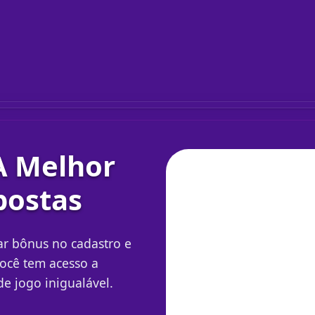
A Melhor
postas
r bônus no cadastro e
ocê tem acesso a
e jogo inigualável.