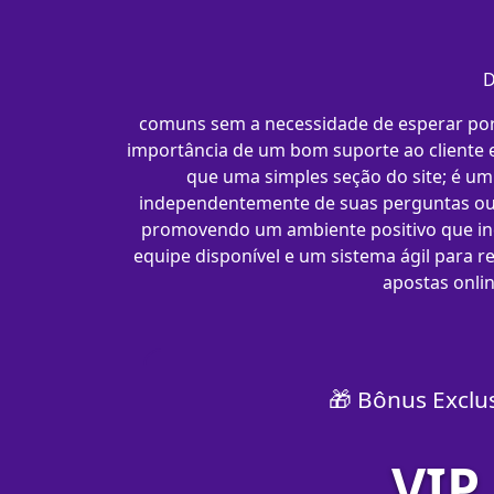
D
comuns sem a necessidade de esperar por 
importância de um bom suporte ao cliente e
que uma simples seção do site; é um
independentemente de suas perguntas ou p
promovendo um ambiente positivo que inc
equipe disponível e um sistema ágil para r
apostas onlin
🎁 Bônus Exclu
VIP