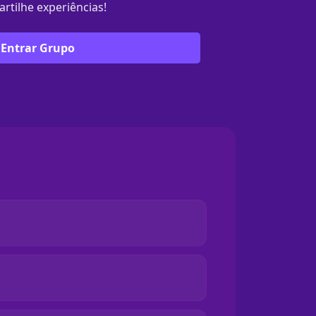
rtilhe experiências!
Entrar Grupo